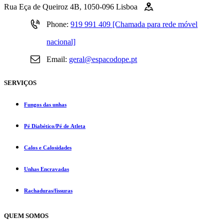
Rua Eça de Queiroz 4B, 1050-096 Lisboa
Phone:
919 991 409 [Chamada para rede móvel
nacional]
Email:
geral@espacodope.pt
SERVIÇOS
Fungos das unhas
Pé Diabético/Pé de Atleta
Calos e Calosidades
Unhas Encravadas
Rachaduras/fissuras
QUEM SOMOS